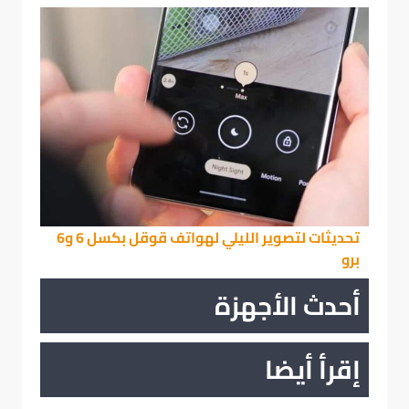
تحديثات لتصوير الليلي لهواتف قوقل بكسل 6 و6
برو
أحدث الأجهزة
إقرأ أيضا