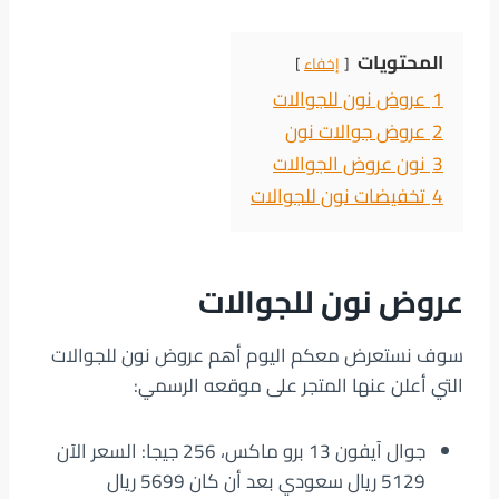
المحتويات
إخفاء
1
عروض نون للجوالات
2
عروض جوالات نون
3
نون عروض الجوالات
4
تخفيضات نون للجوالات
عروض نون للجوالات
سوف نستعرض معكم اليوم أهم عروض نون للجوالات
التي أعلن عنها المتجر على موقعه الرسمي:
جوال آيفون 13 برو ماكس، 256 جيجا: السعر الآن
5129 ريال سعودي بعد أن كان 5699 ريال