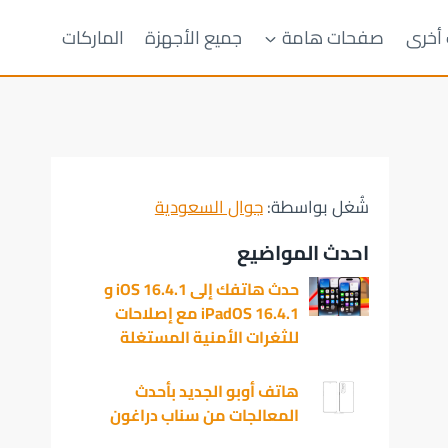
 أخرى
صفحات هامة
جميع الأجهزة
الماركات
شُغل بواسطة:
جوال السعودية
احدث المواضيع
حدث هاتفك إلى iOS 16.4.1 و
iPadOS 16.4.1 مع إصلاحات
للثغرات الأمنية المستغلة
هاتف أوبو الجديد بأحدث
المعالجات من سناب دراغون