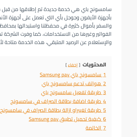
سامسونج باي هي خدمة جديدة تم إطلاقها من قبل ش
بأجهزة الأيفون وجوجل بأي التي تعمل على أجهزة الأند
والسفر بأموال كثيرة في محفظتنا واستبدالها بمحافظة 
الفواتير وغيرها من الاستخدامات، كما وفرت الشركة ت
والإستعلام عن الرصيد المتبقي، هذه الخدمة متاحة
المحتويات
إخفاء
1
سامسونج باي Samsung pay
2
هواتف تدعم سامسونج باي
3
طريقة تفعيل سامسونج باي
4
طريقة اضافة بطاقة الصراف في سامسونج
5
طريقة تغييراو ازالة بطاقة الصراف في سامسونج
6
كيفية تحميل تطبيق Samsung pay
7
الخاتمة