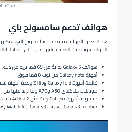
هواتف تد
هواتف تدعم سامسونج باي
هناك بعض الهواتف فقط من سامسونج التي يمكنها أ
الهواتف، ويمكنك التعرف عليهم من خلال النقاط التالية
هواتف Galaxy S بدايةً من 6S فما يزيد عن ذلك.
أجهزة Galaxy note من نوت 8 فما فوق.
قائمة أجهزة Z flipg Galaxy fold وعدة أجهزة قديمة بين A وJg.
موبايلات جلاكسي A50 وA70 وما يزيد عنها من إصدارات.
مجموعة أجهزة مير المتنوعة مثل Galaxy Watch Active 2 وGalaxy Watch Active.
xy watch, Galaxy Watch 4G, Gear s3 classic, Gear s3 frontier