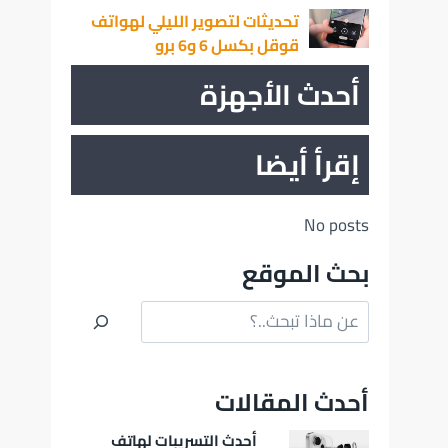
تحديثات لتصوير الليلي لهواتف
قوقل بكسل 6 و6 برو
أحدث الأجهزة
إقرأ أيضا
No posts
بحث الموقع
البحث
أحدث المقالات
أحدث التسريبات لهاتف