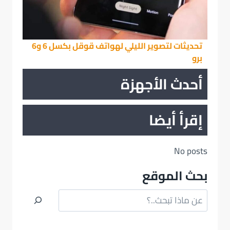
تحديثات لتصوير الليلي لهواتف قوقل بكسل 6 و6
برو
أحدث الأجهزة
إقرأ أيضا
No posts
بحث الموقع
البحث