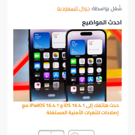
شُغل بواسطة:
جوال السعودية
احدث المواضيع
حدث هاتفك إلى iOS 16.4.1 و iPadOS 16.4.1 مع
إصلاحات للثغرات الأمنية المستغلة