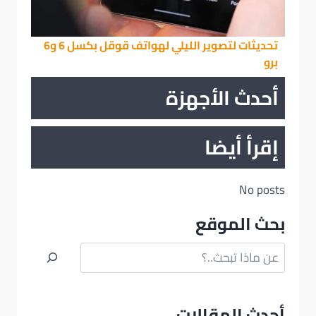
تحديثات لتصوير الليلي لهواتف قوقل بكسل 6 و6
برو
أحدث الأجهزة
إقرأ أيضا
No posts
بحث الموقع
البحث
أحدث المقالات