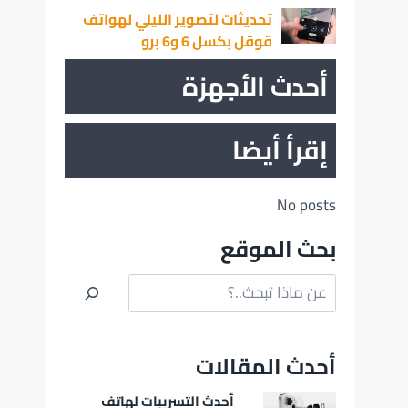
تحديثات لتصوير الليلي لهواتف
قوقل بكسل 6 و6 برو
أحدث الأجهزة
إقرأ أيضا
No posts
بحث الموقع
البحث
أحدث المقالات
أحدث التسريبات لهاتف