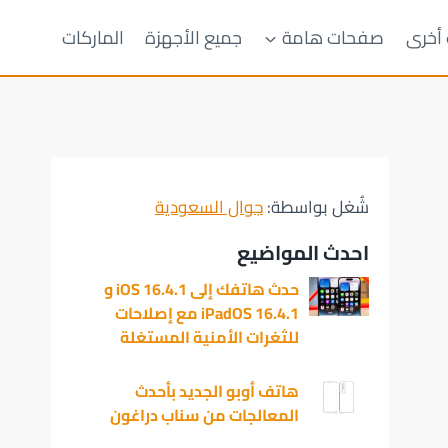
 أخرى
صفحات هامة
جميع الأجهزة
الماركات
شُغل بواسطة:
جوال السعودية
احدث المواضيع
حدث هاتفك إلى iOS 16.4.1 و
iPadOS 16.4.1 مع إصلاحات
للثغرات الأمنية المستغلة
هاتف أوبو الجديد بأحدث
المعالجات من سناب دراغون