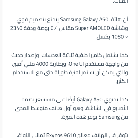
الفئات.
أن هاتفSamsung Galaxy A50 يتمتع بتصميم قوي
وشاشة Super AMOLED مقاس 6.4 بوصة ودقة 2340
× 1080 بكسل.
كما يشتمل كاميرا خلفية ثلاثية العدسات، وإصدار حديث
من واجهة مستخدم One UI، وبطارية 4000 مللي أمبير،
والتي يمكن أن تستمر لفترة طويلة حتى مع الاستخدام
الكثير.
كما يحتوي Galaxy A50 أيضًا على مستشعر بصمة
الأصابع في الشاشة، وهو أول هاتف متوسط ​​المدى
من Samsung يوفر هذه الميزة.
يتوفر في الهاتف معالج Exynos 9610 ثماني النواة،