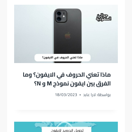
ماذا تعني الحروف في الايفون؟ وما
الفرق بين ايفون نموذج M و N؟
بواسطة:
لارا عابد
18/03/2023