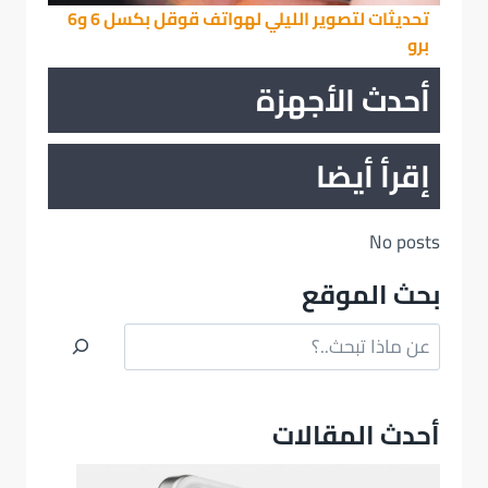
تحديثات لتصوير الليلي لهواتف قوقل بكسل 6 و6
برو
أحدث الأجهزة
إقرأ أيضا
No posts
بحث الموقع
البحث
أحدث المقالات