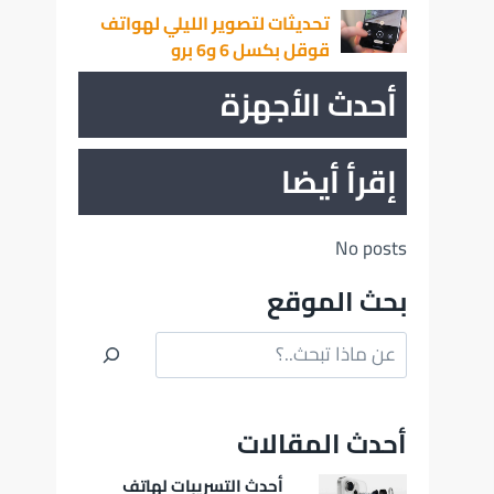
تحديثات لتصوير الليلي لهواتف
قوقل بكسل 6 و6 برو
أحدث الأجهزة
إقرأ أيضا
No posts
بحث الموقع
البحث
أحدث المقالات
أحدث التسريبات لهاتف