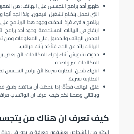
ظهور أحد برامج التجسس على الهاتف: من المعرو
التي تعمل بنظام تشغيل الايفون، ولذا نجد أنها
برنامج cydia، فإذا لاحظت وجود هذا البرنامج على هاتفك الايفون، فتأكد بأنك مراقب.
ارتفاع في البيانات المستخدمة: وجود أحد برامج 
لفحص الهاتف والحصول على المعلومات ومن ثم إر
البيانات زائد عن الحد، فتأكد بأنك مراقب.
حدوث تشويش أثناء إجراء المكالمات: لأن بعض بر
المكالمات غير واضحة.
انتهاء شحن البطارية سريعًا:لأن برامج التجسس ت
البطارية بسرعة.
غلق الهاتف فجأةً: إذا لاحظت أن هاتفك يغلق ف
وبالتالي وضحنا لكم كيف اعرف ان الواتساب مراق
كيف تعرف ان هناك من يتجسس
الكثير من الأشخاص يعشقون معرفة ما يدور في حياة 