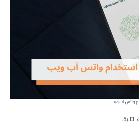
م واتس آب ويب
لتالية: