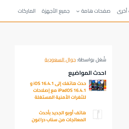
 أخرى
صفحات هامة
جميع الأجهزة
الماركات
شُغل بواسطة:
جوال السعودية
احدث المواضيع
حدث هاتفك إلى iOS 16.4.1 و
iPadOS 16.4.1 مع إصلاحات
للثغرات الأمنية المستغلة
هاتف أوبو الجديد بأحدث
المعالجات من سناب دراغون