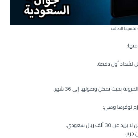
 تقسيط الطائف
منها:
 لسْداد أول دفعة.
نة بحيث يمكن وصولها إلى 36 شهر.
زم توفرها وهي:
جرير.