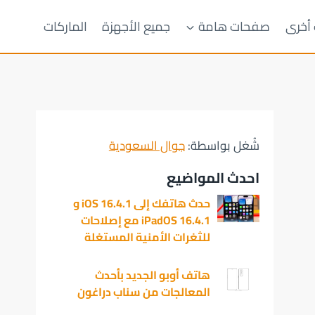
 أخرى
صفحات هامة
جميع الأجهزة
الماركات
شُغل بواسطة:
جوال السعودية
احدث المواضيع
حدث هاتفك إلى iOS 16.4.1 و
iPadOS 16.4.1 مع إصلاحات
للثغرات الأمنية المستغلة
هاتف أوبو الجديد بأحدث
المعالجات من سناب دراغون