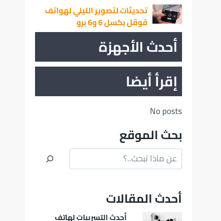
تحديثات لتصوير الليلي لهواتف
قوقل بكسل 6 و6 برو
أحدث الأجهزة
إقرأ أيضا
No posts
بحث الموقع
البحث
أحدث المقالات
أحدث التسريبات لهاتف