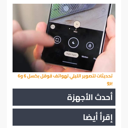
تحديثات لتصوير الليلي لهواتف قوقل بكسل 6 و6
برو
أحدث الأجهزة
إقرأ أيضا