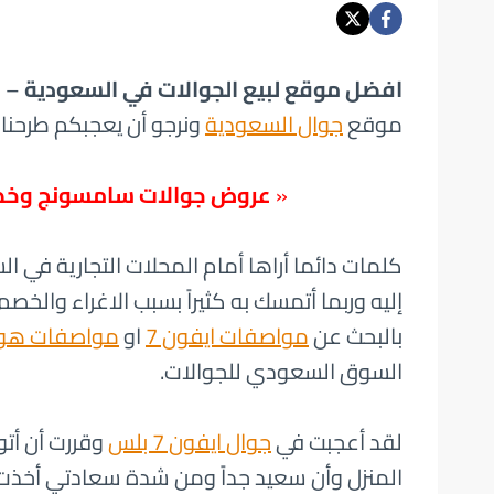
افضل موقع لبيع الجوالات في السعودية
– ا
موقع
جوال السعودية
ونرجو أن يعجبكم طرحنا 
«
عروض جوالات سامسونج وخصم 15% على عروض جوالات هو
كلمات دائما أراها أمام المحلات التجارية في 
إليه وربما أتمسك به كثيراً بسبب الاغراء والخص
بالبحث عن
مواصفات ايفون 7
او
مواصفات هواو
السوق السعودي للجوالات.
لقد أعجبت في
جوال ايفون 7 بلس
وقررت أن أتو
المنزل وأن سعيد جداً ومن شدة سعادتي أخذت