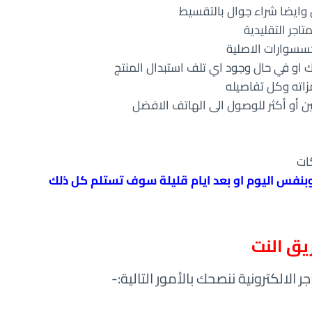
ل وايضا شراء جوال بالتقسيط
اجر التقليدية
كسسوارات الاصلية
اته وكل تفاصيله
الين أو أكثر للوصول الى الهاتف الافضل
ات
نفس اليوم او بعد ايام قليلة سوف تستلم كل ذلك
يق النت
 الالكترونية ننصحك بالأمور التالية:-