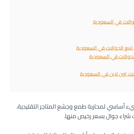
ات اون لاين في السعودية
شيء أساسي لمحاربة طمع وجشع المتاجر التقليدية،
ك شراء جوال بسعر رخيص منها.