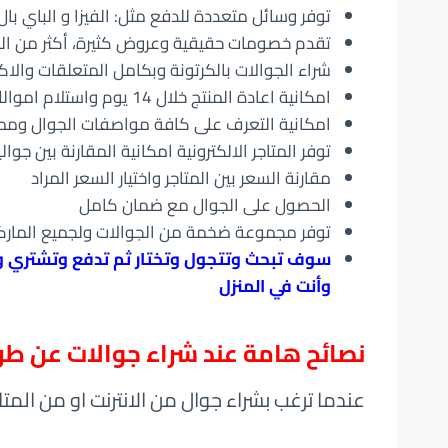
توفر وسائل متعددة للدفع مثل: الفيزا و الباي با
تقدم خصومات حقيقية وعروض كثيرة، أكثر من المت
شراء الجوالات بالكرتونة وبكامل المتعلقات والا
امكانية اعادة المنتج خلال 14 يوم واستلام اموالك او في حال وجود اي تلف استبدال المنتج
امكانية التعرف على كافة مواصفات الجوال وممز
توفر المتاجر الالكترونية امكانية المقارنة بين جو
مقارنة السعر بين المتاجر واختيار السعر المراد
الحصول على الجوال مع ضمان كامل
توفر مجموعة ضخمة من الجوالات ولجميع المارك
سوف تبحث وتتجول وتختار ثم تدفع وتشتري وب
وأنت في المنزل
نصائح هامة عند شراء جوالات عن طر
عندما ترغب بشراء جوال من الانترنت او من المتاجر