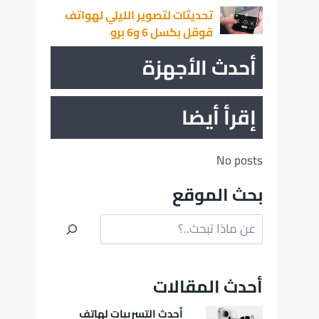
تحديثات لتصوير الليلي لهواتف
قوقل بكسل 6 و6 برو
أحدث الأجهزة
إقرأ أيضا
No posts
بحث الموقع
البحث
أحدث المقالات
أحدث التسريبات لهاتف