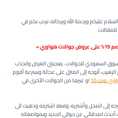
لسلام عليكم ورحمة الله وبركاته، نرحب بكم في
للمقالات
اوي »
السوق السعودي للجوالات ، يعجبني العرض وانجذب
م الرهيب، أتوجه إلى المنزل على عجالة وبسرعة أقوم
ي ميت 10
او غيرها من الجوالات الأخرى في
جه إلى المحل وأشتريه، وفعلا اشتريته وذهبت الى
 أحدث اصدقائي عن جوالي الجديد وبمواصفاته