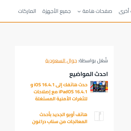
 أخرى
صفحات هامة
جميع الأجهزة
الماركات
شُغل بواسطة:
جوال السعودية
احدث المواضيع
حدث هاتفك إلى iOS 16.4.1 و
iPadOS 16.4.1 مع إصلاحات
للثغرات الأمنية المستغلة
هاتف أوبو الجديد بأحدث
المعالجات من سناب دراغون