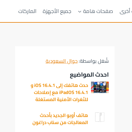
 أخرى
صفحات هامة
جميع الأجهزة
الماركات
شُغل بواسطة:
جوال السعودية
احدث المواضيع
حدث هاتفك إلى iOS 16.4.1 و
iPadOS 16.4.1 مع إصلاحات
للثغرات الأمنية المستغلة
هاتف أوبو الجديد بأحدث
المعالجات من سناب دراغون