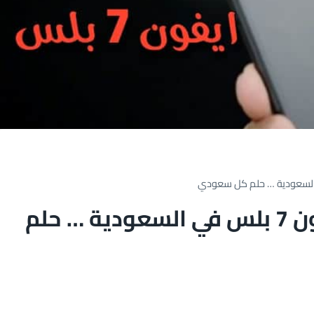
سعر ومواصفات جوال ايفون 7 بلس في السعودية … حلم