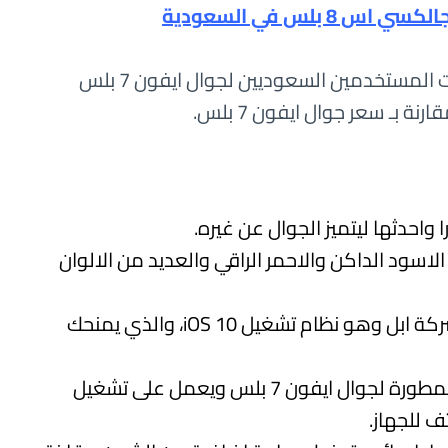
لس في السعودية
اما عن مواصفات ايفون 7 بلس وحسب تقييمات المستخدمين السعوديين لجوال ايفون 7 بلس
بـ سعر جوال ايفون 7 بلس.
ن رائعة منها الاسود الداكن والاحمر الراقي والعديد من الالوان
يعمل الجهاز على احدث نظام تشغيل من شركة ابل وهو نظام تشغيل iOS 10، والذي يمنحك
تم اضافة أحدث معالج وهو A10 Fusion المطورة لجوال ايفون 7 بلس ويعمل على تشغيل
ف للجهاز.