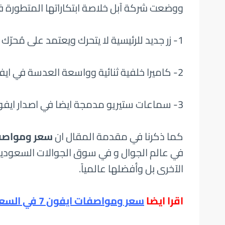
ووضعت شركة آبل خلاصة ابتكاراتها المتطورة في
1- زر جديد للرئيسية لا يتحرك ويعتمد على مُحرّك Taptic Engine.
2- كاميرا خلفية ثنائية وواسعة العدسة في ايفون 7 بلس.
3- سماعات ستيريو مدمجة ايضا في اصدار ايفون 7 بلس.
كما ذكرنا في مقدمة المقال ان
سعر ومواصفات 
في عالم الجوال و في سوق الجوالات السعودية 
الآخرى بل وأفضلها عالمياً.
اقرا ايضا
سعر ومواصفات ايفون 7 في السعودية