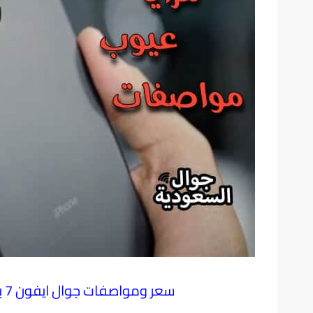
سعر ومواصفات جوال ايفون 7 بلس مقدم من موقع جوال السعودية