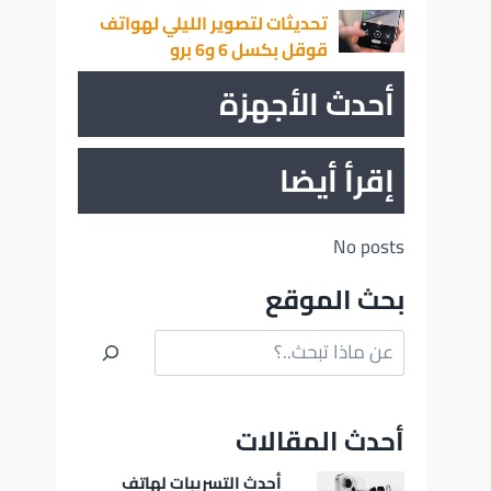
تحديثات لتصوير الليلي لهواتف
قوقل بكسل 6 و6 برو
أحدث الأجهزة
إقرأ أيضا
No posts
بحث الموقع
البحث
أحدث المقالات
أحدث التسريبات لهاتف