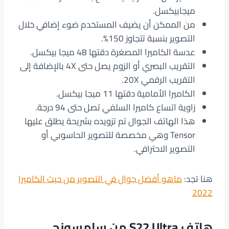
ميجابيكسل.
من الممكن أن يضيف المستخدم ضوء إضافي خلال
التصوير بنسبة تتجاوز 150%.
عدسة الكاميرا المصغرة دقتها 48 ميجا بيكسل.
التقريب البصري أو الزوم يصل حتى 4X بالإضافة إلى
التقريب الرقمي 20X.
الكاميرا الأمامية دقتها 11 ميجا بيكسل.
زاوية اتساع كاميرا السلفي تصل حتى 94 درجة.
هذا الهاتف الجوال تم تزويده بشريحة يطلق عليها
Tensor وهي مخصصة للتصوير الحاسوبي أو
التصوير الاحترافي.
هنا تجد:
ماهو أفضل جوال في التصوير من حيث الكاميرا
2022
هاتف S22 Ultra من سامسونج