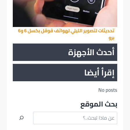
تحديثات لتصوير الليلي لهواتف قوقل بكسل 6 و6
برو
أحدث الأجهزة
إقرأ أيضا
No posts
بحث الموقع
البحث