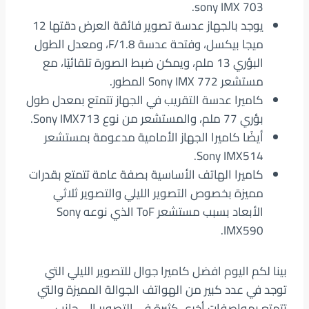
sony IMX 703.
يوجد بالجهاز عدسة تصوير فائقة العرض دقتها 12
ميجا بيكسل، وفتحة عدسة F/1.8، ومعدل الطول
البؤري 13 ملم، ويمكن ضبط الصورة تلقائيًا، مع
مستشعر Sony IMX 772 المطور.
كاميرا عدسة التقريب في الجهاز تتمتع بمعدل طول
بؤري 77 ملم، والمستشعر من نوع Sony IMX713.
أيضًا كاميرا الجهاز الأمامية مدعومة بمستشعر
Sony IMX514.
كاميرا الهاتف الأساسية بصفة عامة تتمتع بقدرات
مميزة بخصوص التصوير الليلي والتصوير ثلاثي
الأبعاد بسبب مستشعر ToF الذي نوعه Sony
IMX590.
بينا لكم اليوم افضل كاميرا جوال للتصوير الليلي التي
توجد في عدد كبير من الهواتف الجوالة المميزة والتي
تتمتع بمواصفات أخرى كثيرة في التصوير إلى جانب