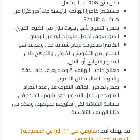
تصل حتى 108 ميجا بيكسل.
مستشعر كاميرا الهاتف الرئيسية جاء أكبر كثيرًا من
هاتف S21 Ultra.
يمكن التصوير بأعلى جودة حتى مع الضوء القوي.
الصور سوف تحصل عليها خالية من البهتان.
الكاميرا مدعومة بزجاج شفاف جدًا، وهدفه هو
التخلص من التشويش الضوئي والتوهج خلال
التصوير النهاري أو الليلي.
معالج كاميرا الهاتف Al وهو يعرف عنه الدقة
والجودة العالية خلال التصوير.
يمكن لكاميرا الهاتف التعرف على عدد الأفراد
المتواجدين خلال التصوير، حتى يقوم بالتحكم في
مساحة الشاشة لكي تحتويهم جميعهم، وهذه من
مزايا الهاتف التنافسية.
قد يهمك أيضًا:
شاومي مي 11 الترا في السعودية |
السعر والمميزات والعيوب