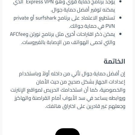
يوجد برنامج حماية قوي وهو Express VPN الذي
يمكنه توفير أفضل حماية جوال.
تستطيع الاعتماد على برنامج surfshark أو private
PVN في حماية جوالك.
يمكن ذكر اقتراحات أخرى مثل برنامج نورتن وAFCfee
والتي تحمى الهواتف من الإصابة بالفيروسات.
الخاتمة
إن أفضل حماية جوال تأتي من داخله أولاً وباستخدام
إعدادات الجهاز بشكل صحيح من حيث الأمان
والخصوصية، كما أن استخدامك الحريص لمواقع الإنترنت
وروابطه يساعد في سد الأبواب أمام القراصنة والهاكرز
وجعلهم غير قادرين على اختراق هاتفك.