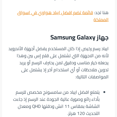
هنا تجد:
قائمة تضم افضل ايباد هواوي في اسواق
المملكة
جهاز Samsung Galaxy
ايباد رسم رخيص إذا كان المستخدم يفضل أجهزة الأندرويد
لأنه من الاجهزة التي تشتمل على قلم إس بين وهذا
يجعله خيار مناسب ودقيق لمن يحترف الرسم أو يريد
تدوين ملاحظات أو أي استخدام آخر إذ يشتمل على
المواصفات التالية:
يتمتع افضل ايباد من سامسونج مخصص للرسم
بأداء رائع وصورة عالية الجودة عند الرسم إذ جاءت
الشاشة بمقاس 11 انش ودقتها QHD ومعدل
التحديث 120 هرتز.