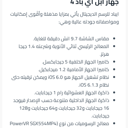
جهاز أبل آي باد 4
ايباد للرسم الديجيتال يأتي بمزايا مذهلة وأقْوى إمكانيات
ومواصفاته جودته عالية وهي:
مقاس الشاشة 9.7 انش دقيقة للغاية.
المعالج الرئيسي ثنائي الأنوية وسُرعته 1.4 جيجا
هرتز.
كاميرا الجهاز الخلفية 5 جيجابكسل.
كاميرا الجهاز الأمامية 1.2 ميجابكيل.
نظام تشغيل الجهاز هو iOS 6.0 ويمكن ترقيته حتى
نظام iOS 6.1.3.
ذاكرة الجهاز العشوائية رام 1 جيجابايت.
ذاكرة الجهاز الداخلية متنوعة حسب الإصدار فيوجد
16 جيجابايت و32 جيجابايت و64 جيجابايت و128
جيجابايت.
معالج الرسوميات من نوع (PowerVR SGX554MP4