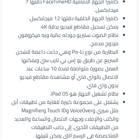
كاميرا الجهاز الأمامية FaceTimeHD دقتها 7
ميجابكسل.
كاميرا الجهاز الخلفية دقتها 12 ميجابكسل.
يمكن تسجيل مقاطع فيديو بدقة 4K.
نظام الصوت ستيريو جودته عالية وبه ميكروفون
مزدوج مدمج.
البطارية من نوع Po-Li وهي جاءت داعمة للشحن
السريع عن طريق يو إس بي تايب سي ويمكنها
العمل بصورة متواصلة لمدة 10 ساعات عند
الاتصال بالواي فاي أو مشاهدة مقاطع فيديو
بدون واي فاي.
نظام تشغيل الجهاز هو iPad OS.
يشتمل على مجموعة كبيرة للغاية من تطبيقات أبل
مثل سيري وVoiceOver وTouch ID وMagnifier
والكتب والإملاء وجهات الاتصال والساعة والعديد
من التطبيقات الأخرى، إلى جانب التطبيقات
المتخصصة في الرسم التي يمكن تثبيتها.