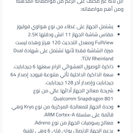
آبل لأنه غير مكلف على الرغم من مواصفاته المذهلة
ومن أهم مواصفاته:
يشتمل الجهاز على غطاء من نوع هواوي فوليوز
مقاس شاشة الجهاز 11 انش ودقتها 2.5K
FullView ومعدل التحديث 120 هرتز وهذه ليست
ميزة الشاشة فقط لأنها تشتمل على شهادة Dual
TÜV Rheinland.
ذاكرة الوصول العشوائي الرام سعتها 6 جيجابايت.
سعة الذاكرة الداخلية تأتي متنوعة فيوجد إصدار 64
جيجابايت وإصدار آخر 128 جيجابايت.
شريحة معالج الجهاز أدائها عالي من نوع
Qualcomm Snapdragon 801.
وحدة الجهاز للمعالجة المركزية من نوع Kryo وهي
قائمة على سلسلة ARM Cortex-A.
معالج رسوميات الجهاز من نوع Adreno.
يدعم الجهاز الاتصال بواي فاي 6 وهي تقنية