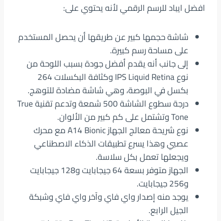
افضل ايباد للرسم الرقمي لأنه يحتوي على:
شاشة حجمها كبير عن طريقها أن يحصل المستخدم
على مساحة رسم كبيرة.
إلى جانب أنه يقدم أفضل جودة بسبب اللوحة من
نوع IPS Liquid Retina وكثافة البكسلات 264
بكسل في البوصة، وهي شاشة مضادة للتوهج.
درجة سطوع الشاشة 500 شمعة وتدعم تقنية True
Tone وتشتمل على كم كبير من الألوان.
نوع شريحة معالج الجهاز A14 Bionic مع محرك
عصبي وهذا يسرع تطبيقات الذكاء الاصطناعي
ويجعلها تعمل بكل سلاسة.
الجهاز متوفر بسعة 64 جيجابايت و128 جيجابايت
و256 جيجابايت.
يوجد منه إصدار واي فاي وآخر واي فاي وشبكة
الجيل الرابع.