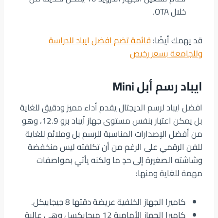
خلال OTA.
قد يهمك أيضًا:
قائمة تضم افضل ايباد للدراسة
وللجامعة بسعر رخيص
ايباد رسم أبل Mini
افضل ايباد لرسم الديجتال يقدم أداء مميز ودقيق للغاية
بل يمكن اعتبار بنفس مستوى جهاز آيباد برو 12.9، وهو
من أفضل الإصدارات المناسبة للرسم بل وملائم للغاية
للفن الرقمي على الرغم من أن تكلفته ليس منخفضة
وشاشته الصغيرة إلى حدٍ ما ولكنه يأتي بمواصفات
مهمة للغاية ومنها:
كاميرا الجهاز الخلفية عريضة دقتها 8 جيجابيكل.
كاميرا الجهاز الأمامية 12 ميجابكسل وهي عالية