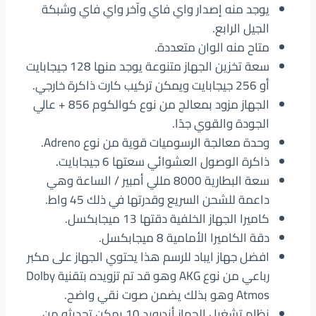
يوجد منه إصدار واي فاي وآخر واي فاي وشبكة
الجيل الرابع.
متاح منه الوان متعددة.
سعة تخزين الجهاز متنوعة يوجد منها 128 جيجابايت
أو 256 جيجابايت ويمكن تركيب كارت ذاكرة خارجي.
الجهاز مزود بمعالج من نوع كوالكوم 856 + عالي
الجودة والقوي جدًا.
وحدة معالجة الرسوميات قوية من نوع Adreno.
ذاكرة الوصول العشوائي سعتها 6 جيجابايت.
سعة البطارية 8000 مللي أمبير / الساعة وهي
داعمة للشحن السريع وقدرتها في ذلك 45 واط.
كاميرا الجهاز الخلفية دقتها 13 ميجابكسل.
دقة الكاميرا الأمامية 8 ميجابكسل.
افضل جهاز ايباد للرسم هذا يحتوي الجهاز على مكبر
رباعي من نوع AKG وهو قد تم تزويده بتقنية Dolby
Atmos وهو بذلك يضمن صوت نقي واضح.
نظام تشغيل الجهاز أندرويد 10 يمكن تحديثه من