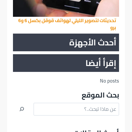
تحديثات لتصوير الليلي لهواتف قوقل بكسل 6 و6
برو
أحدث الأجهزة
إقرأ أيضا
No posts
بحث الموقع
البحث