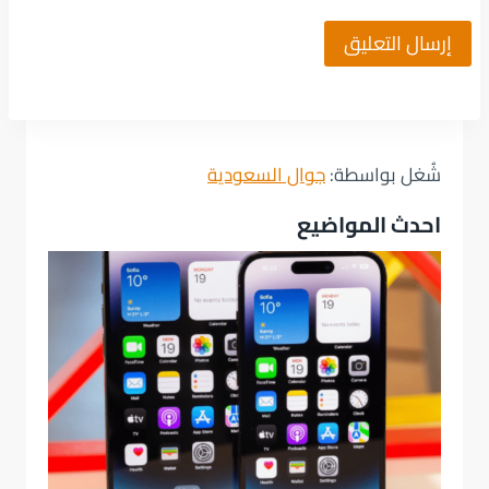
شُغل بواسطة:
جوال السعودية
احدث المواضيع