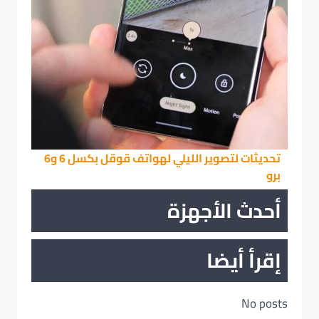
تحديثات لتصوير الليلي لهواتف قوقل بكسل 6 و6
برو
أحدث الأجهزة
إقرأ أيضا
No posts