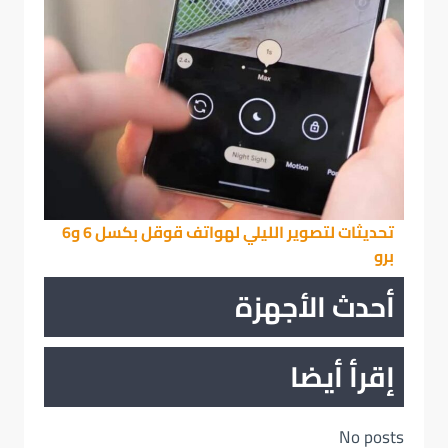
تحديثات لتصوير الليلي لهواتف قوقل بكسل 6 و6
برو
أحدث الأجهزة
إقرأ أيضا
No posts