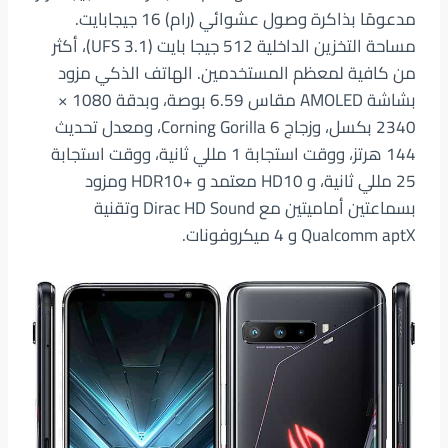
مدعومًا بذاكرة وصول عشوائي (رام) 16 جيجابايت.
مساحة التخزين الداخلية 512 جيجا بايت (UFS 3.1)، أكثر
من كافية لمعظم المستخدمين. الهاتف الذكي مزود
بشاشة AMOLED مقاس 6.59 بوصة، وبدقة 1080 ×
2340 بكسل، وزجاج Corning Gorilla 6، ومعدل تحديث
144 هرتز، ووقت استجابة 1 مللي ثانية، ووقت استجابة
25 مللي ثانية، و HD10 معتمد و +HDR10 ومزود
بسماعتين أماميتين مع Dirac HD Sound وتقنية
Qualcomm aptX و 4 ميكروفونات.