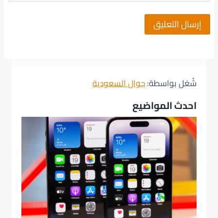
شُغل بواسطة:
جوال السعودية
احدث المواضيع