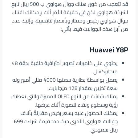
قد تتعجب من كون هناك جوال هواوي ب 500 ريال تابع
لشركة هواوي لكن في حقيقة الأمر أنت بإمكانك اقتناء
جوال هواوي رخيص وممتاز وبأسعار تنافسية، وإليك عدد
من أبرز هذه الجوالات فيما يأتي:
Huawei Y8P
يحتوي على كاميرات تصوير احترافية خلفية بدقة 48
ميجابيكسل.
يعمل بواسطة بطارية سعتها 4000 مللي أمبير وله
سعة تخزين بمقدار 128 ميجابايت.
يمتلك شاشة من النوع OLED المميزة والتي تعطيك
رؤية وسطوع ونقاء للصورة أثناء عرضها.
يمكنك الحصول عليه بسعر رخيص مقارنةً بآلاف
جوالات هواوي الآخرى حيث حدد قيمة شراءه 699
ريال سعودي.