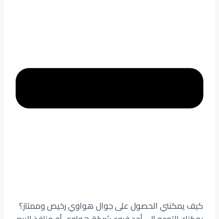
كيف يمكنني الحصول على جوال هواوي رخيص وممتاز؟
يمكنك التوجه إلى أحد فروع شركة هواوي أو منافذ البيع