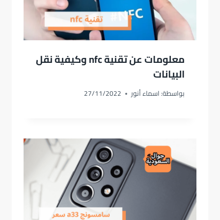
معلومات عن تقنية nfc وكيفية نقل
البيانات
بواسطة:
اسماء أنور
27/11/2022