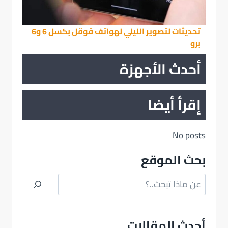
تحديثات لتصوير الليلي لهواتف قوقل بكسل 6 و6
برو
أحدث الأجهزة
إقرأ أيضا
No posts
بحث الموقع
البحث
أحدث المقالات