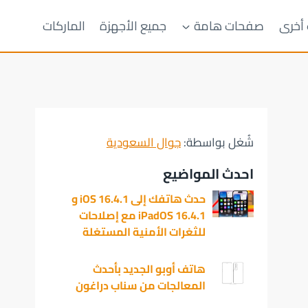
 أخرى
صفحات هامة
جميع الأجهزة
الماركات
شُغل بواسطة:
جوال السعودية
احدث المواضيع
حدث هاتفك إلى iOS 16.4.1 و
iPadOS 16.4.1 مع إصلاحات
للثغرات الأمنية المستغلة
هاتف أوبو الجديد بأحدث
المعالجات من سناب دراغون