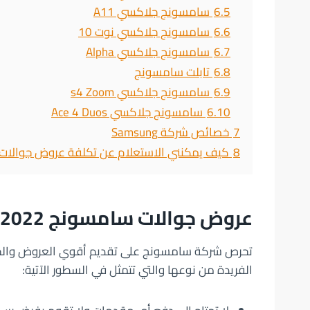
6.5
سامسونج جلاكسي A11
6.6
سامسونج جلاكسي نوت 10
6.7
سامسونج جلاكسي Alpha
6.8
تابلت سامسونج
6.9
سامسونج جلاكسي s4 Zoom
6.10
سامسونج جلاكسي Ace 4 Duos
7
خصائص شركة Samsung
8
كيف يمكنني الاستعلام عن تكلفة عروض جوالا
عروض جوالات سامسونج 2022
تحرص شركة سامسونج على تقديم أقوي العروض والخصوم
الفريدة من نوعها والتي تتمثل في السطور الآتية: