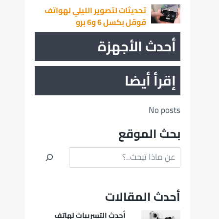
تحديثات لتصوير الليلي لهواتف
قوقل بكسل 6 و6 برو
أحدث الأجهزة
إقرأ أيضا
No posts
بحث الموقع
البحث
أحدث المقالات
أحدث التسريبات لهاتف