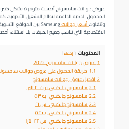
عروض جوالات سامسونج أصبحت متوفر ة بشكل كبير في 
المحمول الذكية الداعمة لنظام التشغيل الأندرويد، كم
وتتفاوت
أسعار جوالات
Samsung بين المواقع ا
الاقتصادية التي تناسب جميع الطبقات بلا استثناء، أحدث
المحتويات
إخفاء
1
عروض جوالات سامسونج 2022
1.1
طريقة الحصول على عروض جوالات سامسون
2
افضل عروض جوالات سامسونج
2.1
سامسونج جالكسي نوت ٢٠ الترا
2.2
سامسونج جالكسي ايه ٥٣
2.3
سامسونج جالكسي اس ٢١
2.4
سامسونج جالكسي ايه ٥٢
2.5
سامسونج جالكسي اس ٢٢ الترا