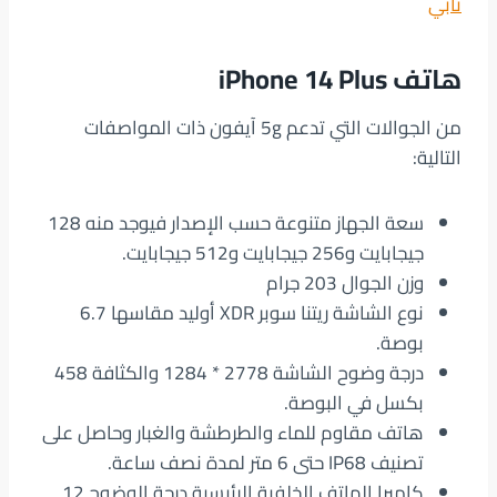
تابي
هاتف iPhone 14 Plus‏
من الجوالات التي تدعم 5g آيفون ذات المواصفات
التالية:
سعة الجهاز متنوعة حسب الإصدار فيوجد منه 128
جيجابايت و256 جيجابايت و512 جيجابايت.
وزن الجوال 203 جرام
نوع الشاشة ريتنا سوبر XDR أوليد مقاسها 6.7
بوصة.
درجة وضوح الشاشة 2778 * 1284 والكثافة 458
بكسل في البوصة.
هاتف مقاوم للماء والطرطشة والغبار وحاصل على
تصنيف IP68 حتى 6 متر لمدة نصف ساعة.
كاميرا الهاتف الخلفية الرئيسية درجة الوضوح 12