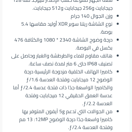
سعة الجهاز متنوعة حسب الإصدار فيوجد منه 128
جيجابايت و256 جيجابايت و512 جيجابايت.
وزن الجوال 140 جرام
نوع الشاشة ريتنا سوبر XDR أوليد مقاسها 5.4
بوصة.
درجة وضوح الشاشة 2340 * 1080 والكثافة 476
بكسل في البوصة.
هاتف مقاوم للماء والطرطشة والغبار وحاصل على
تصنيف IP68 حتى 6 متر لمدة نصف ساعة.
كاميرا الهاتف الخلفية مزدوجة الرئيسية درجة
الوضوح 12 ميجابايت‏ وفتحة العدسة ƒ/1.6
والكاميرا الواسعة جدًا ذات فتحة عدسة ƒ/2.4 أما
عدسة العمق الحقيقي 12 ميجابايت وفتحة
العدسة ƒ/2.2.
من الجوالات التي تدعم 5g آيفون المتوفر بها
كاميرا واسعة جدًا درجة الوضوح 12MP‏: 13 مم
وفتحة العدسة ƒ/2.4.