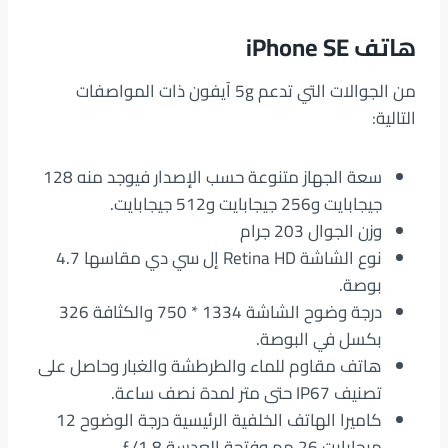
هاتف iPhone SE
من الجوالات التي تدعم 5g آيفون ذات المواصفات
التالية:
سعة الجهاز متنوعة حسب الإصدار فيوجد منه 128
جيجابايت و256 جيجابايت و512 جيجابايت.
وزن الجوال 203 جرام
نوع الشاشة Retina HD إل سي دي مقاسها 4.7
بوصة.
درجة وضوح الشاشة 1334 * 750 والكثافة 326
بكسل في البوصة.
هاتف مقاوم للماء والطرطشة والغبار وحاصل على
تصنيف IP67 حتى متر لمدة نصف ساعة.
كاميرا الهاتف الخلفية الرئيسية درجة الوضوح 12
ميجابايت‏ 26 مم وفتحة العدسة ƒ/1.8.