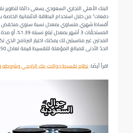
البنك الأهلي التجاري السعودي يسعى دائمًا لتطوير نف
دفعات” من خلال استخدام البطاقة الائتمانية الخاصة به
أقساط شهري متساوي بمعدل نسبة سنوي منخفض عند ا
الحدّ الأدنى للمبالغ المؤهلة للتقسيط قيمة تعادل 750 ريالًا سعوديًّا لكل عملية.
اقرأ أيضًا:
نظام تقسيط جوالات بنك الراجحي وشروطه و