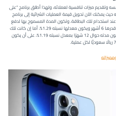
سه وتقديم ميزات تنافسية لعملائه، ولهذا أطلق برنامج “على
 حيث يمكنك الآن تحويل قيمة العمليات الشرائية إلى برنامج
ستخدام تلك البطاقة، وتكون المدة المسموح بها لدفع
المستحقّات 3 أشهر بمعدل تبلغ نسبته 1.39%، أو مدة قدرها 6 أشهر ويكون معدلها نسبته 1.29%، أما إن كانت تلك
المدتين غير مناسبتين لك يمكنك اختيار البرنامج الذي تكون مدته حوال 12 شهرًا بمعدل نسبته 1.19%، على أن يكون
مميزاته