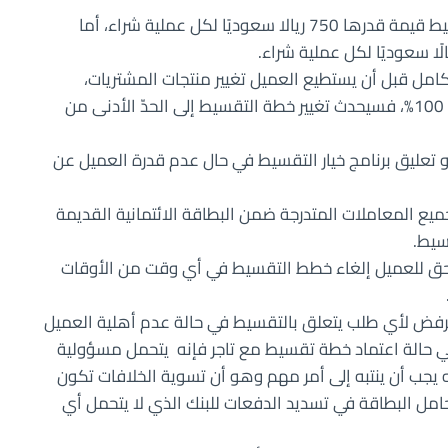
يبلغ الحد الأدنى لمبلغ المشتريات المؤهلة للتقسيط قيمة قدرها 750 ريالا سعوديًا لكل عملية شراء، أما
امل قبل أن يستطيع العميل تغيير منتجات المشتريات،
وبالنسبة إلى حالة اختيار طريقة الدفع بنسبة خصم 100%، فسيحدث تغيير خطة التقسيط إلى الحدّ الأدنى من
أو تعليق برنامج خيار التقسيط في حال عدم قدرة العميل عن
يع المعاملات المتدرجة ضمن البطاقة الائتمانية القديمة
سيط.
نه يحق للعميل إلغاء خطط التقسيط في أي وقت من الأوقات
لرفض لأي طلب يتعلق بالتقسيط في حالة عدم أهلية العميل
ه في حالة اعتماد خطة تقسيط مع تاجر فإنه يتحمل مسؤولية
نه يجب أن ينتبه إلى أمر مهم وهو أن تسوية الخلافات تكون
امل البطاقة في تسديد الدفعات للبنك الذي لا يتحمل أي