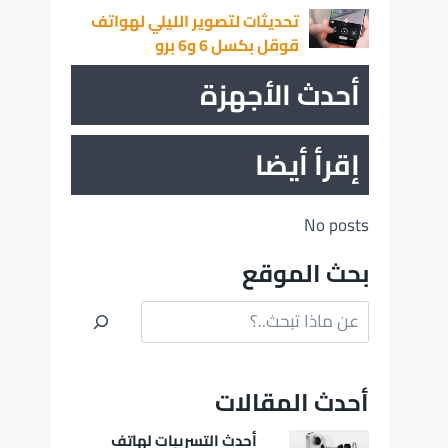
تحديثات لتصوير الليلي لهواتف
قوقل بكسل 6 و6 برو
أحدث الأجهزة
إقرأ أيضا
No posts
بحث الموقع
البحث
أحدث المقالات
أحدث التسريبات لهاتف