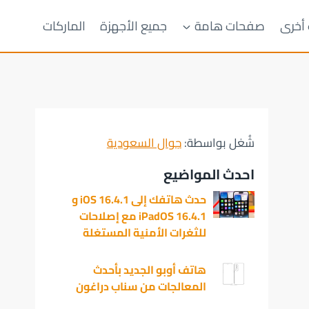
 أخرى
صفحات هامة
جميع الأجهزة
الماركات
شُغل بواسطة:
جوال السعودية
احدث المواضيع
حدث هاتفك إلى iOS 16.4.1 و
iPadOS 16.4.1 مع إصلاحات
للثغرات الأمنية المستغلة
هاتف أوبو الجديد بأحدث
المعالجات من سناب دراغون