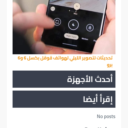
تحديثات لتصوير الليلي لهواتف قوقل بكسل 6 و6
برو
أحدث الأجهزة
إقرأ أيضا
No posts