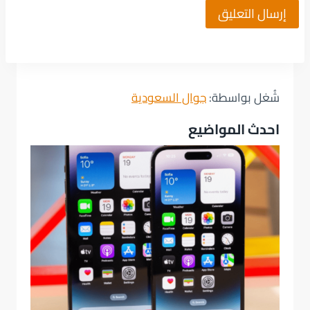
شُغل بواسطة:
جوال السعودية
احدث المواضيع