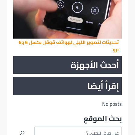
تحديثات لتصوير الليلي لهواتف قوقل بكسل 6 و6
برو
أحدث الأجهزة
إقرأ أيضا
No posts
بحث الموقع
البحث