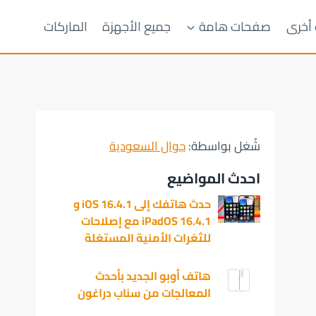
 أخرى
صفحات هامة
جميع الأجهزة
الماركات
شُغل بواسطة:
جوال السعودية
احدث المواضيع
حدث هاتفك إلى iOS 16.4.1 و
iPadOS 16.4.1 مع إصلاحات
للثغرات الأمنية المستغلة
هاتف أوبو الجديد بأحدث
المعالجات من سناب دراغون