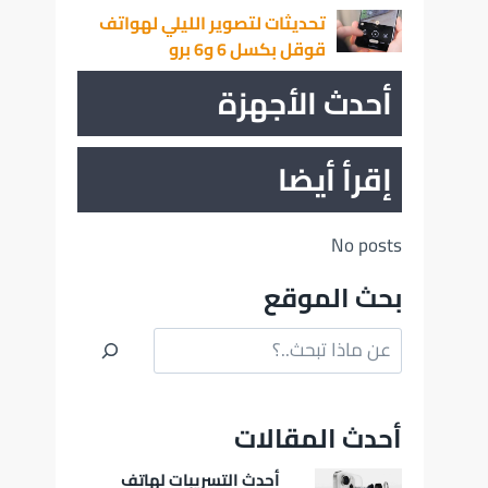
تحديثات لتصوير الليلي لهواتف
قوقل بكسل 6 و6 برو
أحدث الأجهزة
إقرأ أيضا
No posts
بحث الموقع
البحث
أحدث المقالات
أحدث التسريبات لهاتف