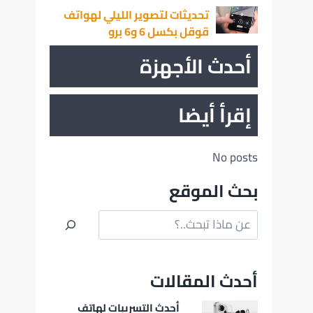
تحديثات لتصوير الليلي لهواتف
قوقل بكسل 6 و6 برو
أحدث الأجهزة
إقرأ أيضا
No posts
بحث الموقع
البحث
أحدث المقالات
أحدث التسريبات لهاتف