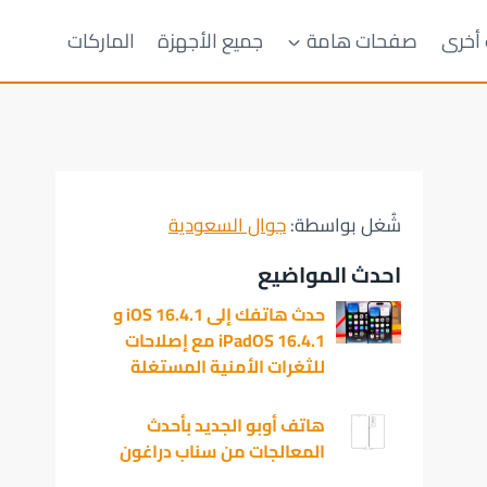
 أخرى
صفحات هامة
جميع الأجهزة
الماركات
شُغل بواسطة:
جوال السعودية
احدث المواضيع
حدث هاتفك إلى iOS 16.4.1 و
iPadOS 16.4.1 مع إصلاحات
للثغرات الأمنية المستغلة
هاتف أوبو الجديد بأحدث
المعالجات من سناب دراغون