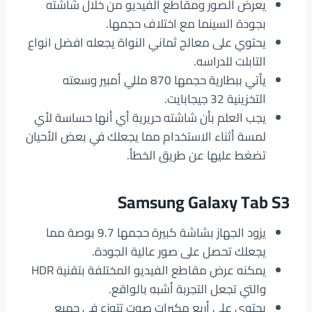
يعرض الصور ومقاطع الفيديو من خلال شاشته
بجودة السينما مع اختلاف حجمها.
يحتوي على معالج ثماني النواة يجعله افضل انواع
التابلت للدراسه.
يأتي ببطارية حجمها 870 مللي أمبير وسعته
التخزينية 32 جيجابايت.
يجب العلم بأن شاشته حريرية أي أنها حساسة لأي
لمسة أثناء الاستخدام مما يجعلك في بعض الأحيان
تضغط عليها عن طريق الخطأ.
Samsung Galaxy Tab S3
يزود الجهاز بشاشة كبيرة حجمها 9.7 بوصة مما
يجعلك تحصل على صور عالية الجودة.
يمكنه عرض مقاطع الفيديو المختلفة بتقنية HDR
والتي تجعل التجربة أشبه بالواقع.
يحتوي على أربع مكبرات صوت تتوزع في جميع