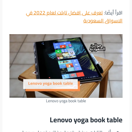
اقرأ أيضًا:
تعرف على افضل تابلت لعام 2022 في
الاسواق السعودية
Lenovo yoga book table
Lenovo yoga book table