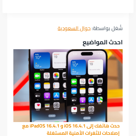
شُغل بواسطة:
جوال السعودية
احدث المواضيع
حدث هاتفك إلى iOS 16.4.1 و iPadOS 16.4.1 مع
إصلاحات للثغرات الأمنية المستغلة