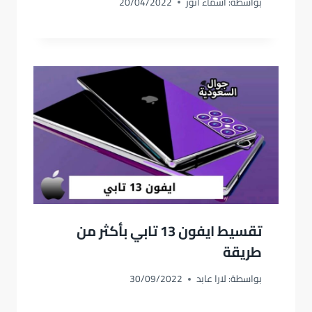
بواسطة:
اسماء أنور
20/04/2022
تقسيط ايفون 13 تابي بأكثر من
طريقة
بواسطة:
لارا عابد
30/09/2022