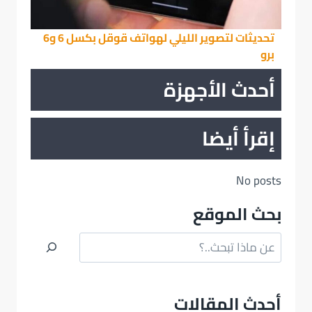
تحديثات لتصوير الليلي لهواتف قوقل بكسل 6 و6
برو
أحدث الأجهزة
إقرأ أيضا
No posts
بحث الموقع
البحث
أحدث المقالات