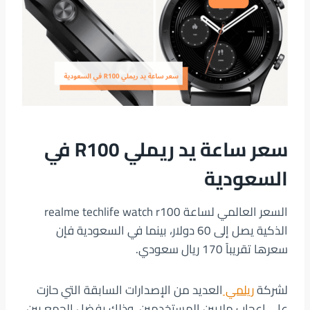
سعر ساعة يد ريملي
R100
في
السعودية
السعر العالمي لساعة realme techlife watch r100
الذكية يصل إلى 60 دولار، بينما في السعودية فإن
سعرها تقريباً 170 ريال سعودي.
لشركة
ريلمي
العديد من الإصدارات السابقة التي حازت
على إعجاب ملايين المستخدمين، وذلك بفضل الجمع بين