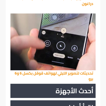
دراغون
تحديثات لتصوير الليلي لهواتف قوقل بكسل 6 و6
برو
أحدث الأجهزة