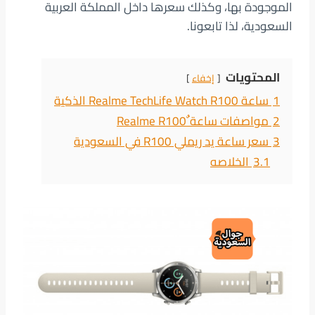
الموجودة بها، وكذلك سعرها داخل المملكة العربية
السعودية، لذا تابعونا.
المحتويات
إخفاء
1
ساعة Realme TechLife Watch R100 الذكية
2
مواصفات ساعة ٌRealme R100
3
سعر ساعة يد ريملي R100 في السعودية
3.1
الخلاصه