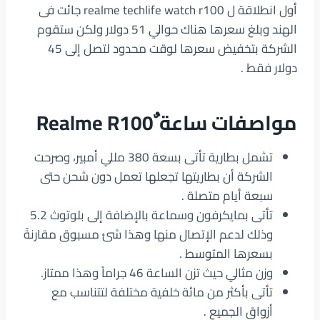
أول انطلاقة ل realme techlife watch r100 جائت فى
الهند وبلغ سعرها هناك حوالي 51 دولار ولكن ستقوم
الشركة بتخفيض سعرها لوقت محدود لتصل إلى 45
دولار فقط .
مواصفات ساعة ٌ
Realme R100
تشمل بطارية تأتى بسعة 380 مللي أمبير، وصرحت
الشركة أن بطاريتها تجعلها تعمل دون شحن حتى
سبعة أيام متصلة .
تأتى بمايكرفون وسماعة بالإضافة إلى بلوتوث 5.2
وذلك لدعم الإتصال منها وهذا شئ مسبوق مقارنةً
بسعرها المتوسط .
وزن مثالي حيث تزن الساعة 46 جراماً وهذا ممتاز.
تأتى بأكثر من مائة خلفية مختلفة لتتناسب مع
أزواق الجميع .