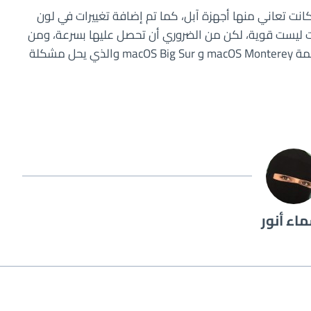
ديثات أيضا مشاكل عدم استجابة Siri التي كانت تعاني منها أجهزة آبل، كما تم إضافة تغييرات في لون
يثات ليست قوية، لكن من الضروري أن تحصل عليها بسرعة، ومن
الجدير بالذكر أن apple أصدرت أيضا Safari 16.4.1 لأنظمة macOS Monterey و macOS Big Sur والذي يحل مشكلة
اء أنور