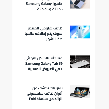
كاميرا Samsung Galaxy
Z Flip5 و Z Fold5
هاتف شاومي المنتظر
سوف يتم إطلاقه عالميا
هذا الشهر
مفاجأة بالشكل النهائي
Samsung Galaxy Tab S9
+ في العروض المسربة
تسريبات تكشف عن
ألوان هاتف سامسونج
الرائد من سلسلة Fold