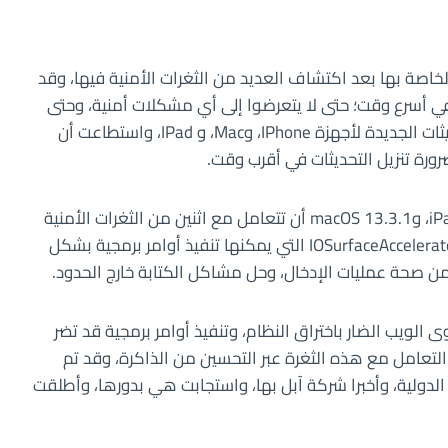
 التشغيل الخاصة بها بعد اكتشاف العديد من الثغرات الأمنية فيها، وقد
ي أسرع وقت؛ حتى لا يتعرضوا إلى أي مشكلات أمنية، وحتى
يمكنهم الاستمتاع باستقرار نظام التشغيل، جاءت التحديثات الجديدة لأجهزة IPhone، وMac، و IPad، واستطاعت أن
ورة تنزيل التحديثات في أقرب وقت.
استطاعت الإصلاحات الثلاثة iOS 16.4.1، وiPadOS 16.4.1، وmacOS 13.3.1 أن تتعامل مع اثنين من الثغرات الأمنية
التي تعاني منها أجهزة شركة آبل، الأولى كانت ثغرة IOSurfaceAccelerator التي يمكنها تنفيذ أوامر برمجية بشكل
ا أن تسمح لمحتوى الويب الضار باختراق النظام، وتنفيذ أوامر برمجية قد تضر
التعامل مع هذه الثغرة عبر التحسين من الذاكرة، وقد تم
ولية، وأخبرا شركة آبل بها، واستجابت هي بدورها، وأطلقت