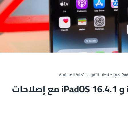
حدث هاتفك إلى iOS 16.4.1 و iPadOS 16.4.1 مع إصلاحات