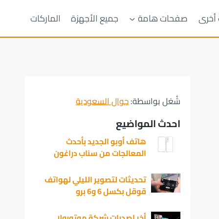
 أخرى
صفحات هامة
جميع الأجهزة
الماركات
شُغل بواسطة:
جوال السعودية
احدث المواضيع
هاتف أوبو الجديد بأحدث
المعالجات من سناب دراغون
تحديثات لتصوير الليلي لهواتف
قوقل بكسل 6 و6 برو
أخر إصدرات شركة موتورولا