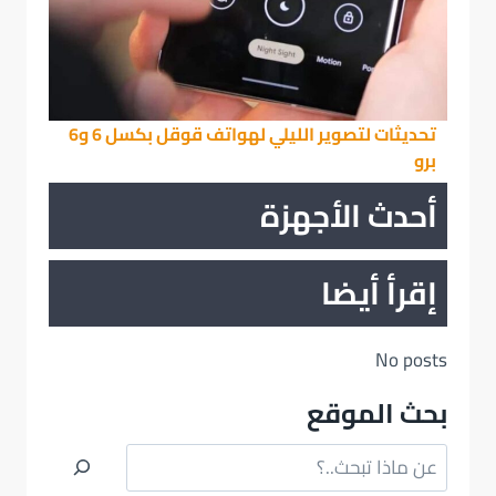
تحديثات لتصوير الليلي لهواتف قوقل بكسل 6 و6
برو
أحدث الأجهزة
إقرأ أيضا
No posts
بحث الموقع
البحث