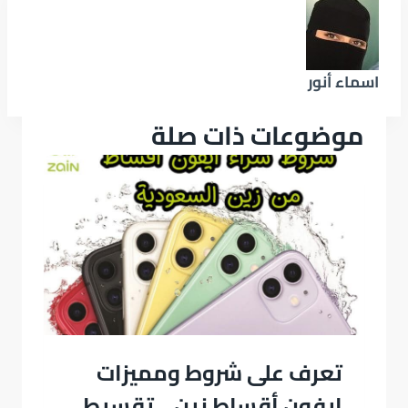
اسماء أنور
موضوعات ذات صلة
تعرف على شروط ومميزات
ايفون أقساط زين .. تقسيط