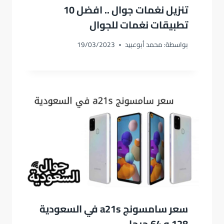
تنزيل نغمات جوال .. افضل 10
تطبيقات نغمات للجوال
بواسطة:
محمد أبوعبيد
19/03/2023
سعر سامسونج a21s في السعودية
128 و 64 جيجا