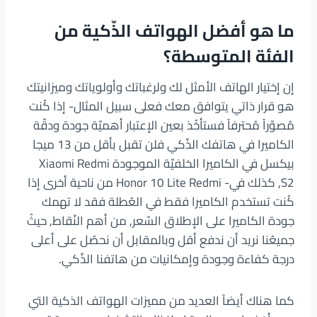
ما هو أفضل الهواتف الذّكية من
الفئة المتوسطة؟
إن إختيار الهاتف الأمثل لك ولرغباتك وأولوياتك وميزانيتك
هو قرار ذاتي يتوافق معك فعلى سبيل المثال- إذا كُنت
مُصوّراً مُحترفاً فستأخُذ بعين الإعتبار أهميّة جودة ودقّة
الكاميرا في هاتفك الذّكي فلن تقبل بأقل من 13 ميجا
بيكسل في الكاميرا الخلفيّة الموجودة Xiaomi Redmi
S2, كذلك في- Honor 10 Lite Redmi من ناحية أخرى إذا
كُنت تستخدم الكاميرا فقط في العُطلة فقد لا تهمك
جودة الكاميرا على الإطلاق السّعر, من أهم النّقاط, حيثُ
جميعُنا نريد أن ندفع أقل وبالمقابل أن نحصُل على أعلى
درجة كفاءة وجودة وإمكانيات من هاتفنا الذّكي.
كما هناك أيضاً العديد من مميزات الهواتف الذكية التي