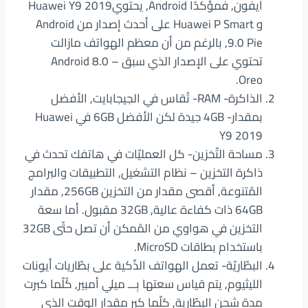
آيفون, فمؤكدًا Android, يحتويHuawei Y9 2019
و Huawei P Smart على أحدث إصدار من Android
9.0 Pie, بالرغم من أن معظم الهواتف مازالت
تحتوي على الإصدار الذي سبق – Android 8.0
Oreo.
الذاكرة- RAM- تُقاس في الجيجابايت, الأفضل
بمقدار- 4GB جيدة لكن الأفضل 6GB في Huawei
Y9 2019
مساحة التّخزين- كل العمليّات في هاتفك تحدث في
ذاكرة التخزين – نظام التشغيل, التطبيقات والبرامج
المُتنوعة, أقصى مقدار من التخزين 256GB, مقدار
64GB ذات كفاءة عالية, 32GB مقبول. أما سعة
التخزين في هواوي من المُمكن أن تصل حتّى 32GB
باستخدام بطاقات MicroSD.
البطّاريّة- تعمل الهواتف الذّكية على بطّاريات أيونات
الليثيوم, يتم قياس سعتها بِـــ ميلي أمبير, كُلّما كبرت
مدة شحن البطّارية, كلّما كبر مقدار الوقت الذي