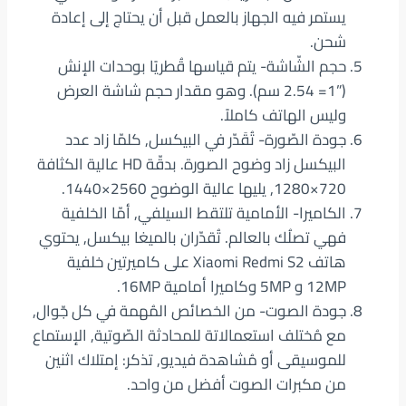
يستمر فيه الجهاز بالعمل قبل أن يحتاج إلى إعادة
شحن.
حجم الشّاشة- يتم قياسها قُطريًا بوحدات الإنش
(”1= 2.54 سم). وهو مقدار حجم شاشة العرض
وليس الهاتف كاملاً.
جودة الصّورة- تُقَدّر في البيكسل, كلمّا زاد عدد
البيكسل زاد وضوح الصورة. بدقّة HD عالية الكثافة
720×1280, يليها عالية الوضوح 2560×1440.
الكاميرا- الأمامية تلتقط السيلفي, أمّا الخلفية
فهي تصلُك بالعالم. تُقدّران بالميغا بيكسل, يحتوي
هاتف Xiaomi Redmi S2 على كاميرتين خلفية
12MP و 5MP وكاميرا أمامية 16MP.
جودة الصوت- من الخصائص المُهمة في كل جّوال,
مع مُختلف استعمالاتة للمحادثة الصّوتية, الإستماع
للموسيقى أو مُشاهدة فيديو, تذكر: إمتلاك اثنين
من مكبرات الصوت أفضل من واحد.