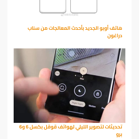
هاتف أوبو الجديد بأحدث المعالجات من سناب
دراغون
تحديثات لتصوير الليلي لهواتف قوقل بكسل 6 و6
برو