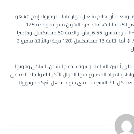
هناك تحديث سريع بخصوص هذا الجوال، وهو أن هناك توقعات أن نظام تشغيل جهاز فانيلا موتورولا إيدج 40 هو
Dimensity 8020، وذاكرة الوصول العشوائي الرام سعتها 8 جيجابايت، أما ذاكرة التخزين متنوعة واحدة 128
جيجابايت والأخرى 256 جيجابايت، ونوع الشاشة أوليد FHD + ومقاسها 6.55 إنش، والدقة 50 ميجابكسل، وكاميرا
الجوال العدسة الاولى (1.0 ميكرومتر ، فتحة f / 1.4 ، OIS)، أما الثانية 13 ميجابيكسل (120 درجة) والثالثة ماكرو 2
أما المتوقع بخصوص سعة بطارية الجوال فهي 4400 مللي أمبير/ الساعة، وسوف تدعم الشحن السلكي وقوتها
 ذلك 68 واط تربو باور، والشحن اللاسلكي قوته 15 واط، والمواد المصنوع منها الجوال الأكريليك والجلد الصناعي
لماء والغبار بناء على تصنيف IP68، ولكن بعد كل تلك التسريبات، متي سوف تجعل شركة موتورولا