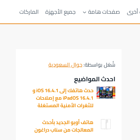
 أخرى
صفحات هامة
جميع الأجهزة
الماركات
شُغل بواسطة:
جوال السعودية
احدث المواضيع
حدث هاتفك إلى iOS 16.4.1 و
iPadOS 16.4.1 مع إصلاحات
للثغرات الأمنية المستغلة
هاتف أوبو الجديد بأحدث
المعالجات من سناب دراغون