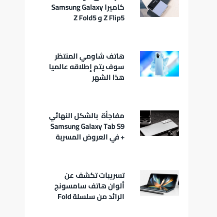
كاميرا Samsung Galaxy
Z Flip5 و Z Fold5
هاتف شاومي المنتظر
سوف يتم إطلاقه عالميا
هذا الشهر
مفاجأة بالشكل النهائي
Samsung Galaxy Tab S9
+ في العروض المسربة
تسريبات تكشف عن
ألوان هاتف سامسونج
الرائد من سلسلة Fold