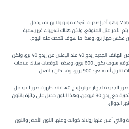
كانت هناك اعتقادات بالإعلان عن جوال Motorola Edge 40 وهو أخر إصدرات شركة موتورولا بهاتف يحمل
ع جوال إيدج 40 برو، ولكن لم يتم الأمر مثل المتوقع، ولكن هناك تسريبات غير رسمية
عكس جهاز برو، وهذا ما سوف نتحدث عنه اليوم.
كما بينا أنه على الرغم من عدم إعلان شركة موتورولا عن الهاتف الجديد إيدج 40 عند الإعلان عن إيدج 40 برو، ولكن
تسربت بشأنه مجموعة من الأخبار ومنها أنه السعر المتوقع سوف يكون 600 يورو، وهذه التوقعات هناك علامات
9 يورو، وقد كان بالفعل.
من بين الأمور المهمة التي تم تسريبها مجموعة من الصور الجديدة لجهاز موتو إيدج 40، فقد ظهرت صور له يحمل
لون فيفا ماجنتا وهو اللون الذي استخدم في الفترة الأخيرة مع إيدج 30 فيوجن، وهذا اللون حصل على جائزة بانتون
ة والتي أعلن عنها رولاند كوانت ومنها اللون الأخضر واللون